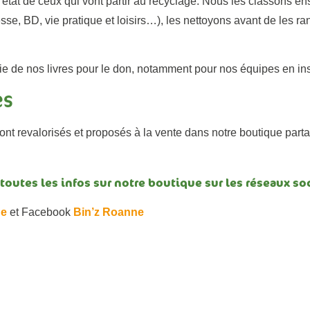
 état de ceux qui vont partir au recyclage. Nous les classons en
se, BD, vie pratique et loisirs…), les nettoyons avant de les ra
e de nos livres pour le don, notamment pour nos équipes en ins
es
sont revalorisés et proposés à la vente dans notre boutique par
outes les infos sur notre boutique sur les réseaux soc
ne
et Facebook
Bin’z Roanne